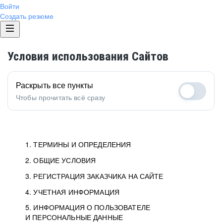
Войти
Создать резюме
Условия использования Сайтов
Раскрыть все пункты
Чтобы прочитать всё сразу
1. ТЕРМИНЫ И ОПРЕДЕЛЕНИЯ
2. ОБЩИЕ УСЛОВИЯ
1.1. Хэдхантер
исполнитель, юридическое
лицо ООО «Хэдхантер», ИНН
Условия определяют отношения между Заказчиками,
3. РЕГИСТРАЦИЯ ЗАКАЗЧИКА НА САЙТЕ
7718620740, адрес: 125047,
Пользователями и Хэдхантер.
Как происходит регистрация Заказчиков
4. УЧЕТНАЯ ИНФОРМАЦИЯ
г. Москва, внутригородская
и Пользователей на Сайте.
Условия отражают то, как работает Хэдхантер, Сайт
5. ИНФОРМАЦИЯ О ПОЛЬЗОВАТЕЛЕ
Данные для доступа в Личный кабинет не должны
территория Муниципальный
и все сервисы.
И ПЕРСОНАЛЬНЫЕ ДАННЫЕ
попадать к посторонним лицам. Для этого Заказчик
округ Тверской, 2-я Брестская
Мы перечисляем, какие документы нужны