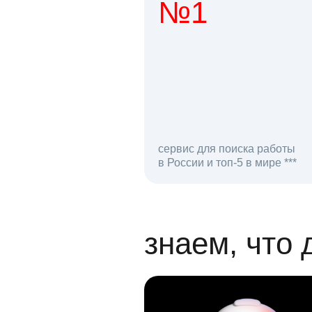
№1
1 мл
сервис для поиска работы
в России и топ-5 в мире ***
откликов на вак
знаем, что 