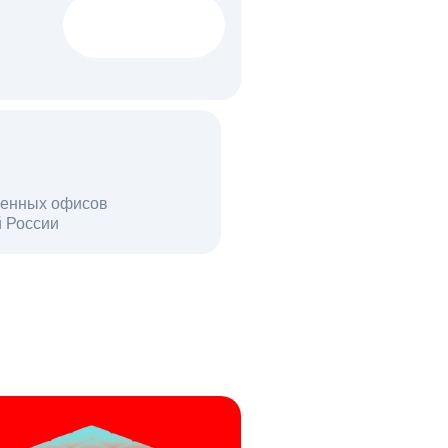
1522 тыс
вакансий
18 млн
енных офисов
й России
пользователей в день