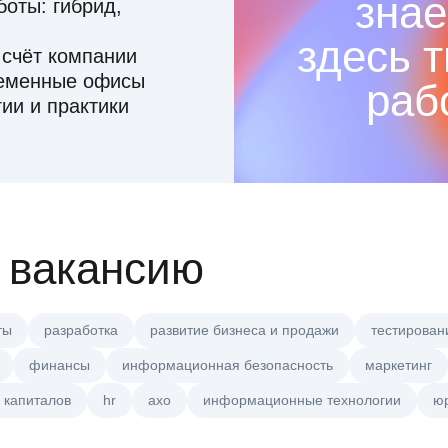
знае
оты: гибрид,
здесь 
 счёт компании
ременные офисы
раб
ии и практики
 вакансию
ты
разработка
развитие бизнеса и продажи
тестирован
финансы
информационная безопасность
маркетинг
 капиталов
hr
axo
информационные технологии
ю