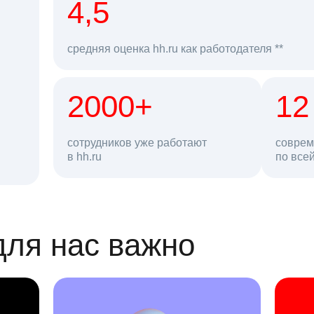
рд
4,5
средняя оценка hh.ru как работодателя **
2000+
68 млн
12
сотрудников уже работают
соврем
в hh.ru
резюме в базе
по все
ансии
для нас важно