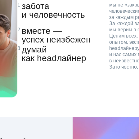
забота
мы не «зак
человечески
и человечность
за каждым р
За каждой в
вместе —
мы верим в с
Ценим всех, 
успех неизбежен
опытом, эксп
думай
headлайнеру
и нас самих 
как headлайнер
в неизвестн
Зато честно