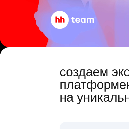
создаем эк
платформен
на уникаль