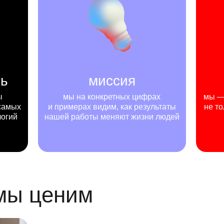
ть
миссия
ы
мы на конкретных цифрах
мы — 
самых
и примерах видим, как результаты
не то
логий
нашей работы меняют жизни людей
 мы ценим