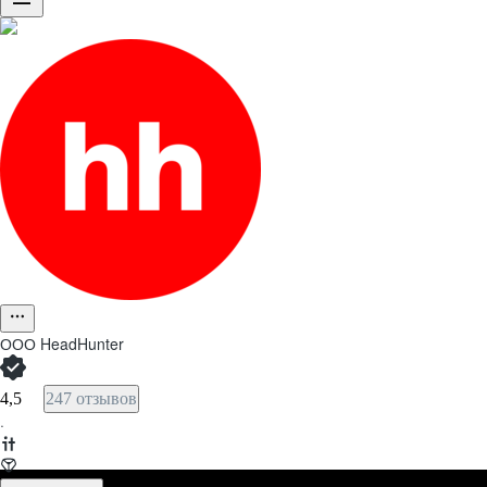
ООО
HeadHunter
4,5
247 отзывов
·