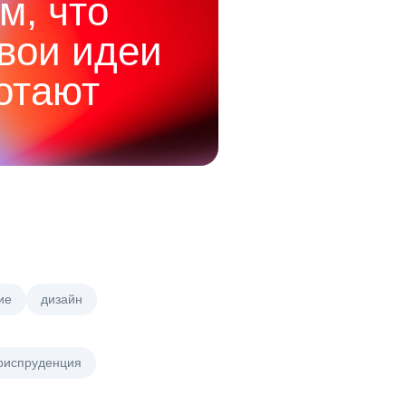
м, что
твои идеи
отают
ие
дизайн
риспруденция