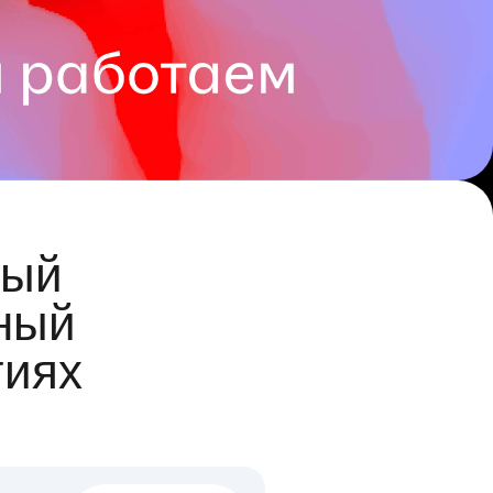
ый
ный
гиях