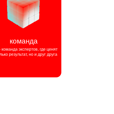
команда
команда экспертов, где ценят
лько результат, но и друг друга