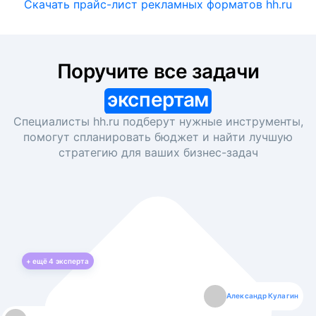
Скачать прайс-лист рекламных форматов hh.ru
Поручите все задачи
экспертам
Специалисты hh.ru подберут нужные инструменты,
помогут спланировать бюджет и найти лучшую
стратегию для ваших
бизнес-задач
+ ещё
4
эксперта
Екатерина Лазаренко
Александр Кулагин
Даниил Макаров
Борис Кашко
Юлия Изоитко