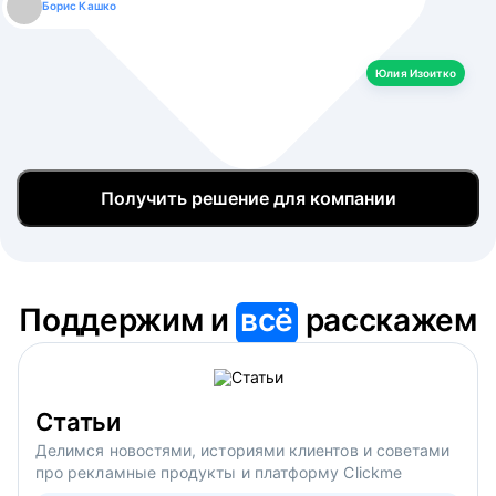
Борис Кашко
Юлия Изоитко
Александр Кулагин
Даниил Макаров
Екатерина Лазаренко
Юлия Изоитко
Получить решение для компании
Поддержим и
всё
расскажем
Статьи
Делимся новостями, историями клиентов и советами
про рекламные продукты и платформу Clickme