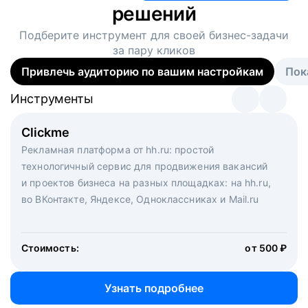
решений
Подберите инструмент для своей
бизнес-задачи
за пару кликов
Привлечь аудиторию по вашим настройкам
Пок
Инструменты
Инструменты
Инструменты
Виртуальный рекрутер
Clickme
Вакансия дня
Массовый подбор под ключ. Решите, сколько
Рекламная платформа от hh.ru: простой
Рекламный формат для вакансий на главной странице
кандидатов и когда вам нужно, и за дело возьмутся
технологичный сервис для продвижения вакансий
hh.ru. Увеличивает количество откликов
маркетологи, рекрутеры и проектные менеджеры
и проектов бизнеса на разных площадках: на hh.ru,
hh.ru с целым набором digital-инструментов
во ВКонтакте, Яндексе, Одноклассниках и Mail.ru
Стоимость:
от 200 000 ₽
Узнать подробнее
Стоимость:
от 500 ₽
Узнать подробнее
Узнать подробнее