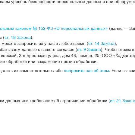
аем уровень безопасности персональных данных и при обнаружени
альным законом №
152-ФЗ
«О персональных данных»
(далее — Зак
м (
ст. 18 Закона
),
можете запросить их у нас в любое время (
ст. 14 Закона
),
абатываем данные с вашего согласия (
ст. 9 Закона
). Чтобы отозват
верской, 2-я Брестская улица, дом 48, помещ. 25, ООО «Хэдханте
ние обработки или возражение против обработки.
далить их самостоятельно либо
попросить нас об этом
. Если вы сч
ки данных или требование об ограничении обработки (
ст. 21 Закон