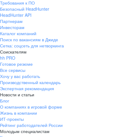
Требования к ПО
pr@ural.hh.ru
Безопасный HeadHunter
HeadHunter API
Краснодар
Партнерам
Инвесторам
ул. Янковского, д. 169, 7 этаж,
Каталог компаний
706 каб.
Поиск по вакансиям в Джиде
+7 861 205-55-57
Сетка: соцсеть для нетворкинга
pr@krd.hh.ru
Соискателям
hh PRO
Готовое резюме
Владивосток
Все сервисы
пер. Ланинский д. 4, офис 3.4
Хочу у вас работать
Производственный календарь
+7 423 202-33-28
Экспертная рекомендация
pr@dv.hh.ru
Новости и статьи
Блог
Новосибирск
О компаниях в игровой форме
Жизнь в компании
ул. Большевистская, д. 35,
ИТ-проекты
помещение 21
Рейтинг работодателей России
+7 383 207-94-64
Молодым специалистам