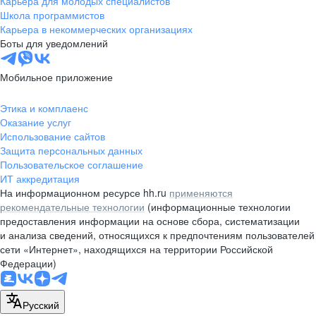
Карьера для молодых специалистов
pr@nsk.hh.ru
Школа программистов
Карьера в некоммерческих организациях
Минск
Боты для уведомлений
пр-т Дзержинского, д. 57,
10 этаж, помещение 45-1
Мобильное приложение
+375 (17)
336-03-02
Этика и комплаенс
pr@rabota.by
Оказание услуг
Использование сайтов
Алматы
Защита персональных данных
Пользовательское соглашение
пр. Абая, д. 151, БЦ Алатау,
ИТ аккредитация
12 этаж, офис 1209
На информационном ресурсе hh.ru
применяются
+7 727 232-13-13
рекомендательные технологии
(информационные технологии
pr@headhunter.com.kz
предоставления информации на основе сбора, систематизации
и анализа сведений, относящихся к предпочтениям пользователей
сети «Интернет», находящихся на территории Российской
Федерации)
Русский