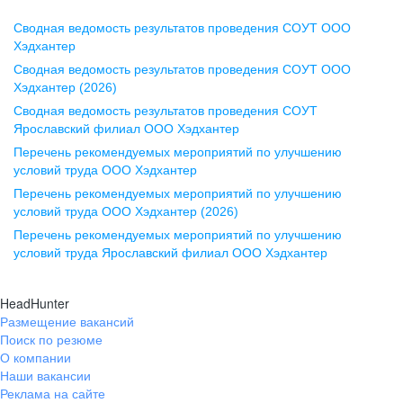
Сводная ведомость результатов проведения СОУТ ООО
Воронеж
Хэдхантер
Сводная ведомость результатов проведения СОУТ ООО
ул. Комиссаржевской, д. 10,
Хэдхантер (2026)
офис 1212
Сводная ведомость результатов проведения СОУТ
+7 473 280-05-05
Ярославский филиал ООО Хэдхантер
pr@vrn.hh.ru
Перечень рекомендуемых мероприятий по улучшению
условий труда ООО Хэдхантер
Казань
Перечень рекомендуемых мероприятий по улучшению
ул. Спартаковская, д. 2А, этаж 3,
условий труда ООО Хэдхантер (2026)
помещение 15
Перечень рекомендуемых мероприятий по улучшению
условий труда Ярославский филиал ООО Хэдхантер
+7 843 212-12-50
pr@kzn.hh.ru
HeadHunter
Размещение вакансий
Екатеринбург
Поиск по резюме
ул. Боевых Дружин, стр. 20,
О компании
5 этаж, офис 505, 521
Наши вакансии
Реклама на сайте
+7 343 226-79-99