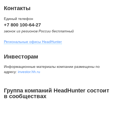
Контакты
Единый телефон
+7 800 100-64-27
звонок из регионов России бесплатный
Региональные офисы HeadHunter
Москва
Инвесторам
внутригородская территория
Информационные материалы компании размещены по
Муниципальный округ Тверской,
адресу:
investor.hh.ru
2-я Брестская ул., д. 48,
помещение 25
+7 495 974-64-27
Группа компаний HeadHunter состоит
+7 495 980-64-27
в сообществах
+7 495 134-92-24
press@hh.ru